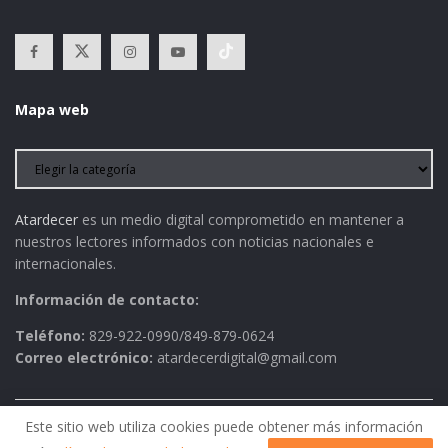
Mapa web
Atardecer
es un medio digital comprometido en mantener a
nuestros lectores informados con noticias nacionales e
internacionales.
Información de contacto:
Teléfono:
829-922-0990/849-879-0624
Correo electrónico:
atardecerdigital@gmail.com
Este sitio web utiliza cookies puede obtener más información
Política de Privacidad
AVISO LEGAL
Contactos