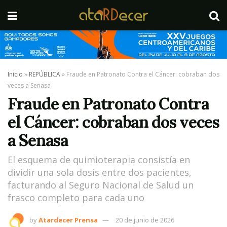
Inicio
»
REPÚBLICA
»
Fraude en Patronato Contra el Cáncer: cobraban dos
veces a Senasa
Fraude en Patronato Contra
el Cáncer: cobraban dos veces
a Senasa
El esquema de quimioterapia consistía en
dividir una sola dosis entre dos pacientes,
facturando al Seguro Nacional de Salud un
frasco completo para cada uno
by
Atardecer Prensa
20 de junio de 2026