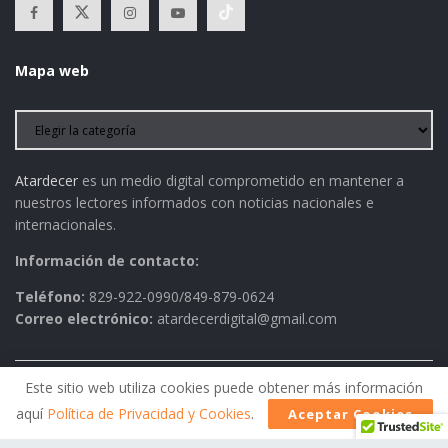
Mapa web
Atardecer
es un medio digital comprometido en mantener a
nuestros lectores informados con noticias nacionales e
internacionales.
Información de contacto:
Teléfono:
829-922-0990/849-879-0624
Correo electrónico:
atardecerdigital@gmail.com
Este sitio web utiliza cookies puede obtener más información
Política de Privacidad
AVISO LEGAL
Contactos
aquí
Política de Privacidad y Cookies
.
Aceptar Cookies
Historia
Política Editorial