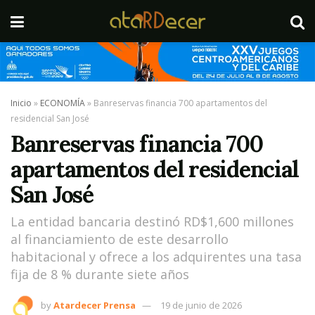
Inicio
»
ECONOMÍA
»
Banreservas financia 700 apartamentos del
residencial San José
Banreservas financia 700
apartamentos del residencial
San José
La entidad bancaria destinó RD$1,600 millones
al financiamiento de este desarrollo
habitacional y ofrece a los adquirentes una tasa
fija de 8 % durante siete años
by
Atardecer Prensa
19 de junio de 2026