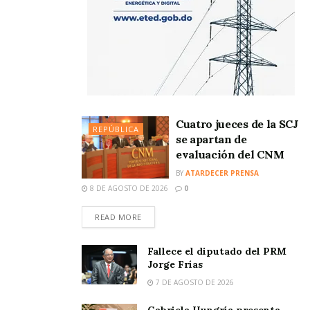
Cuatro jueces de la SCJ
REPÚBLICA
se apartan de
evaluación del CNM
BY
ATARDECER PRENSA
8 DE AGOSTO DE 2026
0
READ MORE
Fallece el diputado del PRM
Jorge Frías
7 DE AGOSTO DE 2026
Gabriela Hungría presenta