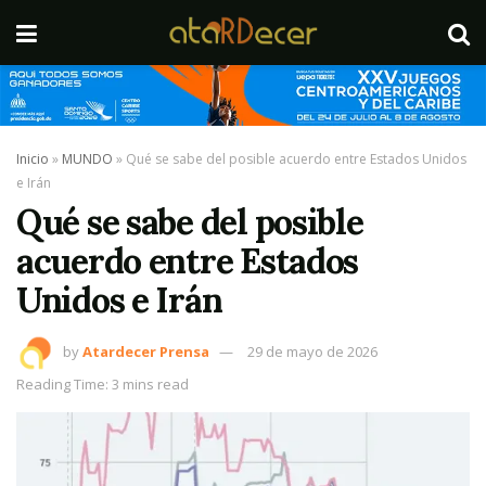
Inicio
»
MUNDO
»
Qué se sabe del posible acuerdo entre Estados Unidos
e Irán
Qué se sabe del posible
acuerdo entre Estados
Unidos e Irán
by
Atardecer Prensa
29 de mayo de 2026
Reading Time: 3 mins read