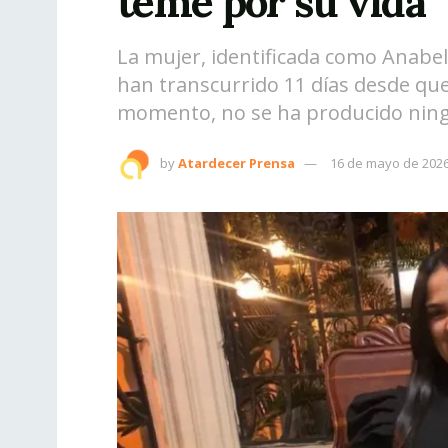
teme por su vida
La mujer, identificada como Anabel
han transcurrido 11 días desde que 
momento, no se ha producido ning
by
Atardecer Prensa
16 de mayo de 202