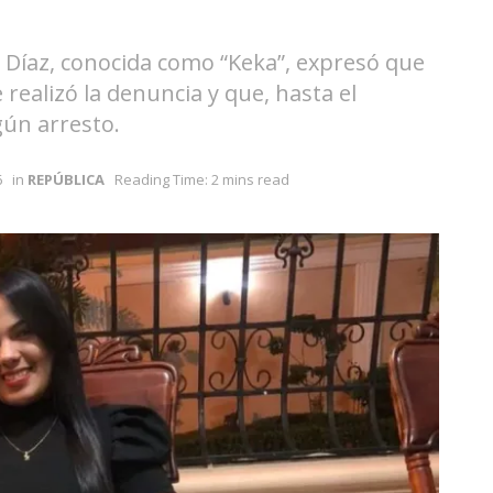
 Díaz, conocida como “Keka”, expresó que
realizó la denuncia y que, hasta el
ún arresto.
6
in
REPÚBLICA
Reading Time: 2 mins read