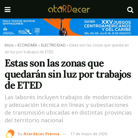
Inicio
»
ECONOMÍA
»
ELECTRICIDAD
»
Estas son las zonas que quedarán
sin luz por trabajos de ETED
Estas son las zonas que
quedarán sin luz por trabajos
de ETED
Las labores incluyen trabajos de modernización
y adecuación técnica en líneas y subestaciones
de transmisión ubicadas en distintas provincias
del territorio nacional
by
Atardecer Prensa
17 de mayo de 2026