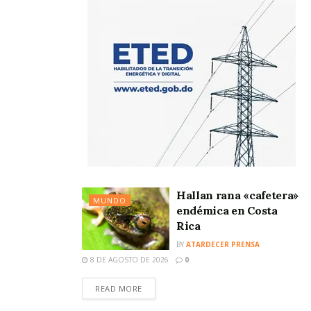
Hallan rana «cafetera»
MUNDO
endémica en Costa
Rica
BY
ATARDECER PRENSA
8 DE AGOSTO DE 2026
0
READ MORE