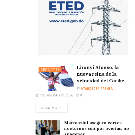
Liranyi Alonso, la
DEPORTES
nueva reina de la
velocidad del Caribe
BY
ATARDECER PRENSA
7 DE AGOSTO DE 2026
0
READ MORE
Marranzini asegura cortes
nocturnos son por averías, no
apagones