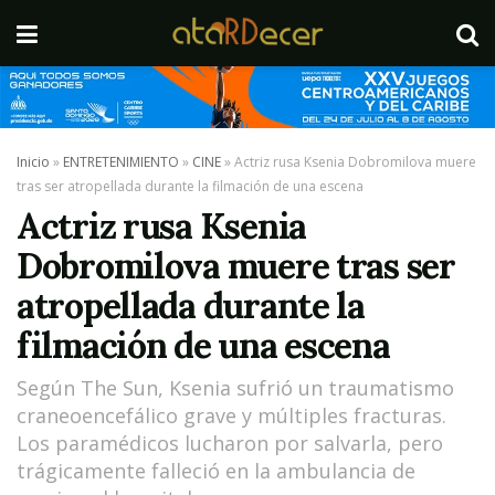
Inicio
»
ENTRETENIMIENTO
»
CINE
»
Actriz rusa Ksenia Dobromilova muere
tras ser atropellada durante la filmación de una escena
Actriz rusa Ksenia
Dobromilova muere tras ser
atropellada durante la
filmación de una escena
Según The Sun, Ksenia sufrió un traumatismo
craneoencefálico grave y múltiples fracturas.
Los paramédicos lucharon por salvarla, pero
trágicamente falleció en la ambulancia de