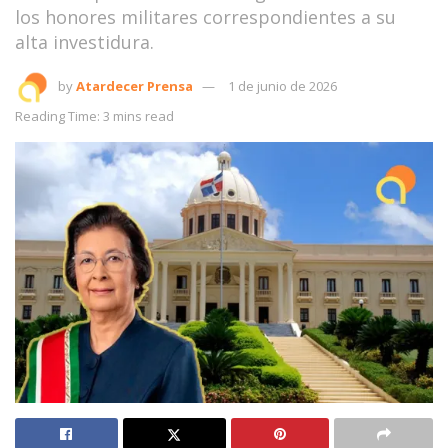
los honores militares correspondientes a su
alta investidura.
by
Atardecer Prensa
1 de junio de 2026
Reading Time: 3 mins read