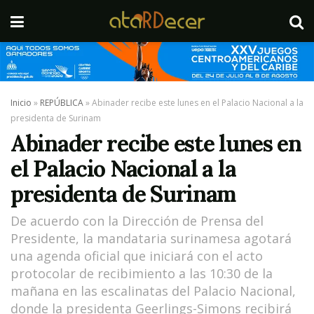
Inicio
»
REPÚBLICA
»
Abinader recibe este lunes en el Palacio Nacional a la
presidenta de Surinam
Abinader recibe este lunes en
el Palacio Nacional a la
presidenta de Surinam
De acuerdo con la Dirección de Prensa del
Presidente, la mandataria surinamesa agotará
una agenda oficial que iniciará con el acto
protocolar de recibimiento a las 10:30 de la
mañana en las escalinatas del Palacio Nacional,
donde la presidenta Geerlings-Simons recibirá