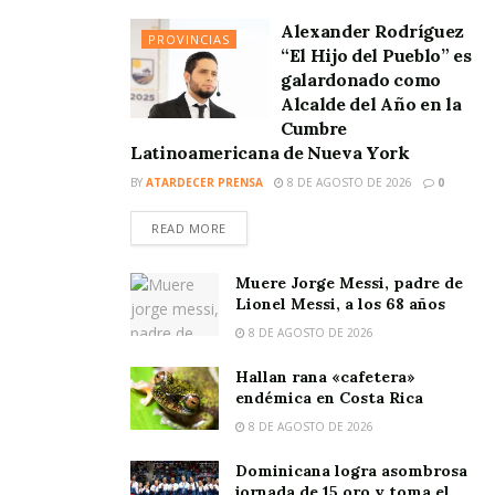
Alexander Rodríguez
PROVINCIAS
“El Hijo del Pueblo” es
galardonado como
Alcalde del Año en la
Cumbre
Latinoamericana de Nueva York
BY
ATARDECER PRENSA
8 DE AGOSTO DE 2026
0
READ MORE
Muere Jorge Messi, padre de
Lionel Messi, a los 68 años
8 DE AGOSTO DE 2026
Hallan rana «cafetera»
endémica en Costa Rica
8 DE AGOSTO DE 2026
Dominicana logra asombrosa
jornada de 15 oro y toma el