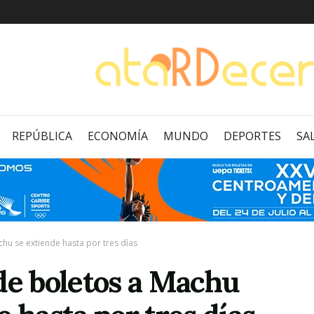
REPÚBLICA
ECONOMÍA
MUNDO
DEPORTES
SA
chu se extiende hasta por tres días
de boletos a Machu