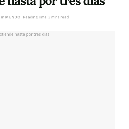
 hasta por tres días
in
MUNDO
Reading Time: 3 mins read