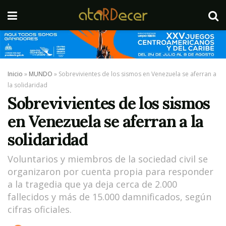
Inicio
»
MUNDO
»
Sobrevivientes de los sismos en Venezuela se aferran a
la solidaridad
Sobrevivientes de los sismos
en Venezuela se aferran a la
solidaridad
Voluntarios y miembros de la sociedad civil se
organizaron por cuenta propia para responder
a la tragedia que ya deja cerca de 2.000
fallecidos y más de 15.000 damnificados, según
cifras oficiales.