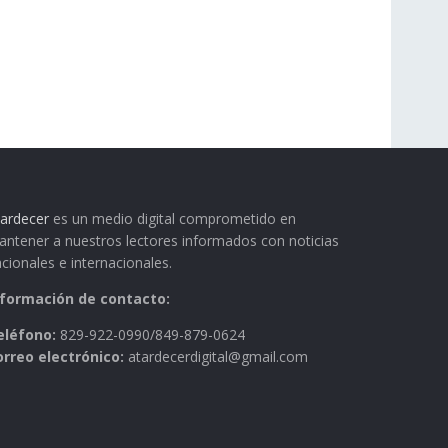
ardecer
es un medio digital comprometido en
ntener a nuestros lectores informados con noticias
cionales e internacionales.
nformación de contacto:
eléfono:
829-922-0990/849-879-0624
orreo electrónico:
atardecerdigital@gmail.com