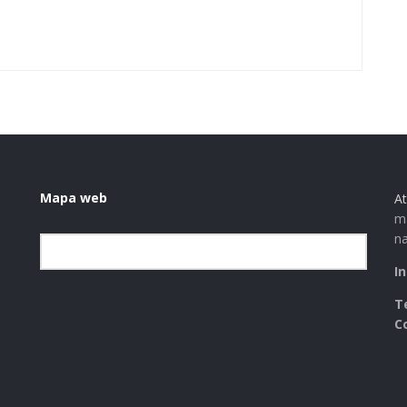
Mapa web
At
ma
na
Elegir la categoría
I
T
C