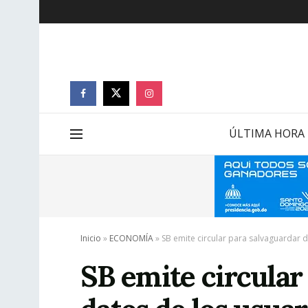
ÚLTIMA HORA
Inicio
»
ECONOMÍA
»
SB emite circular para salvaguardar d
SB emite circular