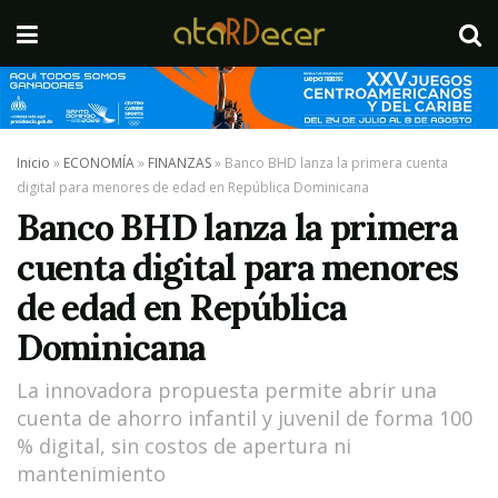
Inicio
»
ECONOMÍA
»
FINANZAS
»
Banco BHD lanza la primera cuenta
digital para menores de edad en República Dominicana
Banco BHD lanza la primera
cuenta digital para menores
de edad en República
Dominicana
La innovadora propuesta permite abrir una
cuenta de ahorro infantil y juvenil de forma 100
% digital, sin costos de apertura ni
mantenimiento