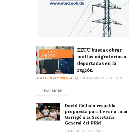
EEUU busca cobrar
ESTADOS
UNIDOS
multas migratorias a
deportados en la
región
BY
ATARDECER PRENSA
6 DE AGOSTO DE 2026
0
READ MORE
David Collado respalda
propuesta para llevar a Juan
Garrigó a la Secretaría
General del PRM
6 DE AGOSTO DE 2026