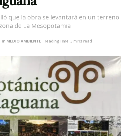
aguana
alló que la obra se levantará en un terreno
a zona de La Mesopotamia
in
MEDIO AMBIENTE
Reading Time: 3 mins read