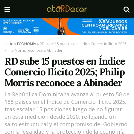
Inicio
»
ECONOMÍA
»
RD sube 15 puestos en Índice Comercio Ilícito 2025;
Philip Morris reconoce a Abinader
RD sube 15 puestos en Índice
Comercio Ilícito 2025; Philip
Morris reconoce a Abinader
La República Dominicana avanza al puesto 50 de
188 países en el Índice de Comercio Ilícito 2025,
tras escalar 15 posiciones luego de no figurar
en esta medición desde 2020, reflejando un
salto estructural y el compromiso del Gobierno
con la legalidad y la protección de la economía