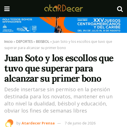
Inicio
»
DEPORTES
»
BEISBOL
»
Juan Soto y los escollos que tuvo que
superar para alcanzar su primer bono
Juan Soto y los escollos que
tuvo que superar para
alcanzar su primer bono
Desde insertarse sin permiso en la pensión
destinada para los novatos, mantener en un
alto nivel la dualidad, béisbol y educación,
obviar los fines de semanas libres
by
Atardecer Prensa
7 de junio de 2026