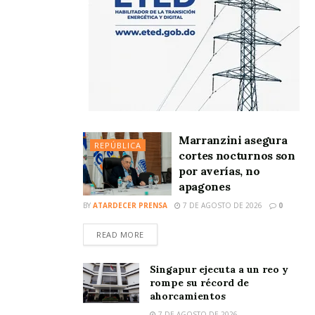
Marranzini asegura
REPÚBLICA
cortes nocturnos son
por averías, no
apagones
BY
ATARDECER PRENSA
7 DE AGOSTO DE 2026
0
READ MORE
Singapur ejecuta a un reo y
rompe su récord de
ahorcamientos
7 DE AGOSTO DE 2026