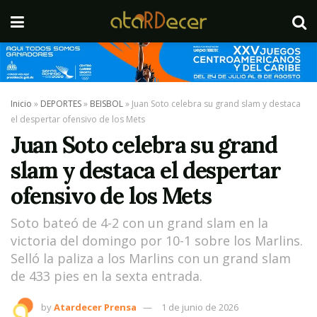
Inicio
»
DEPORTES
»
BEISBOL
»
Juan Soto celebra su grand slam y destaca
el despertar ofensivo de los Mets
Juan Soto celebra su grand
slam y destaca el despertar
ofensivo de los Mets
Soto bateó de 4-2 con un grand slam en la
victoria del domingo por 10-1 sobre los Marlins.
Selló la paliza a los Marlins con un grand slam
de 433 pies en la sexta entrada.
by
Atardecer Prensa
1 de junio de 2026