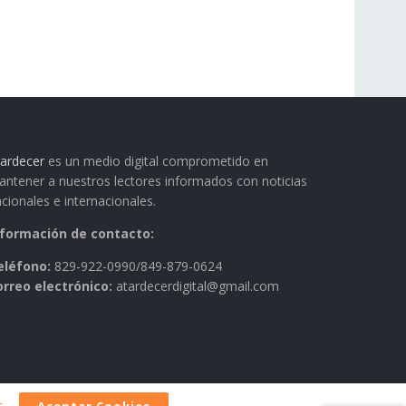
ardecer
es un medio digital comprometido en
ntener a nuestros lectores informados con noticias
cionales e internacionales.
nformación de contacto:
eléfono:
829-922-0990/849-879-0624
orreo electrónico:
atardecerdigital@gmail.com
s
.