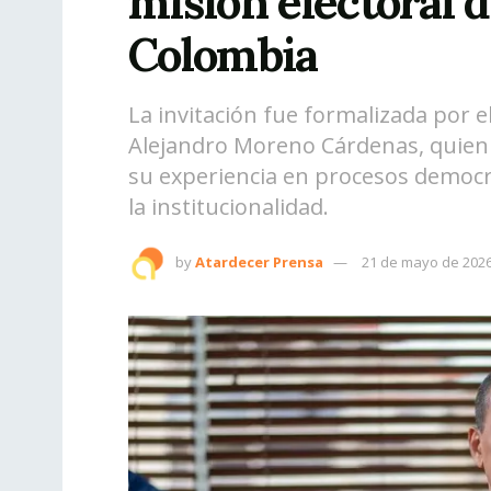
misión electoral
Colombia
La invitación fue formalizada por 
Alejandro Moreno Cárdenas, quien 
su experiencia en procesos democr
la institucionalidad.
by
Atardecer Prensa
21 de mayo de 202