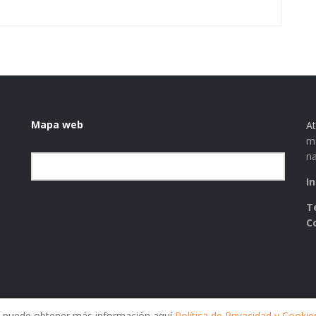
Mapa web
At
ma
na
Elegir la categoría
I
T
C
ies puede obtener más información aquí
Política de Privacidad y Cookie