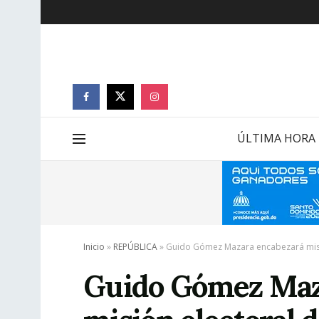
ÚLTIMA HORA
Inicio
»
REPÚBLICA
»
Guido Gómez Mazara encabezará mis
Guido Gómez Maz