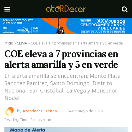
Inicio
»
CLIMA
»
COE eleva a 7 provincias en alerta amarilla y 5 en verde
COE eleva a 7 provincias en
alerta amarilla y 5 en verde
En alerta amarilla se encuentran: Monte Plata,
Sánchez Ramírez, Santo Domingo, Distrito
Nacional, San Cristóbal, La Vega y Monseñor
Nouel.
by
Atardecer Prensa
24 de mayo de 2026
Reading Time: 2 mins read