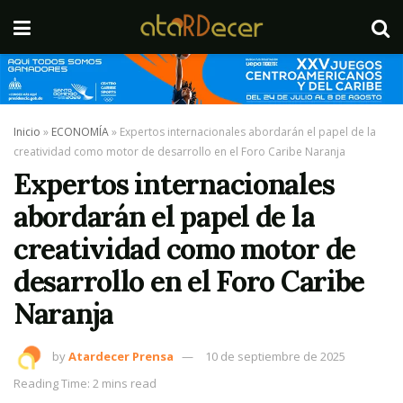
Inicio
»
ECONOMÍA
»
Expertos internacionales abordarán el papel de la
creatividad como motor de desarrollo en el Foro Caribe Naranja
Expertos internacionales
abordarán el papel de la
creatividad como motor de
desarrollo en el Foro Caribe
Naranja
by
Atardecer Prensa
10 de septiembre de 2025
Reading Time: 2 mins read