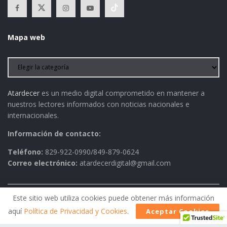
Mapa web
Atardecer
es un medio digital comprometido en mantener a
nuestros lectores informados con noticias nacionales e
internacionales.
Información de contacto:
Teléfono:
829-922-0990/849-879-0624
Correo electrónico:
atardecerdigital@gmail.com
Este sitio web utiliza cookies puede obtener más información
Política de Privacidad
AVISO LEGAL
Contactos
aquí
Política de Privacidad y Cookies
.
Aceptar Cookies
Historia
Política Editorial