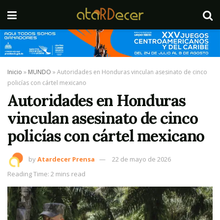
Inicio
»
MUNDO
»
Autoridades en Honduras vinculan asesinato de cinco
policías con cártel mexicano
Autoridades en Honduras
vinculan asesinato de cinco
policías con cártel mexicano
by
Atardecer Prensa
22 de mayo de 2026
Reading Time: 2 mins read