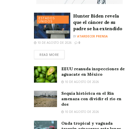
Hunter Biden revela
ESTADOS
UNIDOS
que el cáncer de su
padre se ha extendido
BY
ATARDECER PRENSA
10 DE AGOSTO DE 2026
0
READ MORE
EEUU reanuda inspecciones de
aguacate en México
10 DE AGOSTO DE 2026
Sequía histórica en el Rin
amenaza con dividir el río en
dos
10 DE AGOSTO DE 2026
Onda tropical y vaguada
traerán aguaceros este lunes