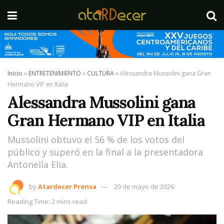
Inicio
»
ENTRETENIMIENTO
»
CULTURA
»
Alessandra Mussolini gana Gran
Hermano VIP en Italia
Alessandra Mussolini gana
Gran Hermano VIP en Italia
Mussolini obtuvo el 56 % de los votos del
público y superó en la final a la presentadora
Antonella Elia.
by
Atardecer Prensa
20 de mayo de 2026
Reading Time: 2 mins read