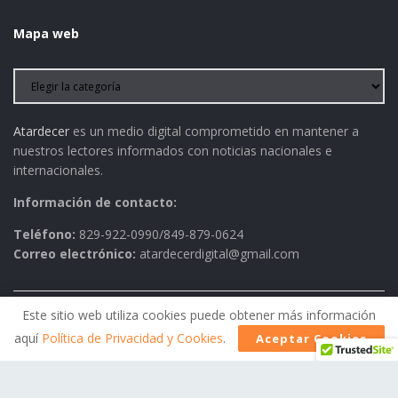
Mapa web
Atardecer
es un medio digital comprometido en mantener a
nuestros lectores informados con noticias nacionales e
internacionales.
Información de contacto:
Teléfono:
829-922-0990/849-879-0624
Correo electrónico:
atardecerdigital@gmail.com
Este sitio web utiliza cookies puede obtener más información
Política de Privacidad
AVISO LEGAL
Contactos
aquí
Política de Privacidad y Cookies
.
Aceptar Cookies
Historia
Política Editorial
© 2026
Atardecer
- Todos los derechos reservados.