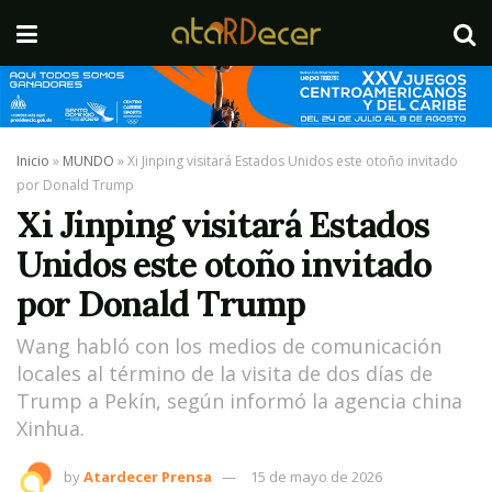
Inicio
»
MUNDO
»
Xi Jinping visitará Estados Unidos este otoño invitado
por Donald Trump
Xi Jinping visitará Estados
Unidos este otoño invitado
por Donald Trump
Wang habló con los medios de comunicación
locales al término de la visita de dos días de
Trump a Pekín, según informó la agencia china
Xinhua.
by
Atardecer Prensa
15 de mayo de 2026