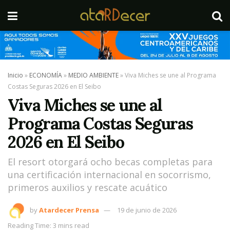
Inicio
»
ECONOMÍA
»
MEDIO AMBIENTE
»
Viva Miches se une al Programa
Costas Seguras 2026 en El Seibo
Viva Miches se une al
Programa Costas Seguras
2026 en El Seibo
El resort otorgará ocho becas completas para
una certificación internacional en socorrismo,
primeros auxilios y rescate acuático
by
Atardecer Prensa
19 de junio de 2026
Reading Time: 3 mins read