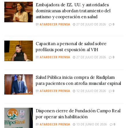
Embajadora de EE. UU. y autoridades
dominicanas abordan tratamiento del
autismo y cooperación en salud
BY
ATARDECER PRENSA
27 DE JULIO DE 2026
0
Capacitan a personal de salud sobre
profilaxis post exposición al VIH
BY
ATARDECER PRENSA
27 DE JULIO DE 2026
0
Salud Pública inicia compra de Risdiplam
para pacientes con atrofia muscular espinal
BY
ATARDECER PRENSA
12 DE JULIO DE 2026
0
Disponen cierre de Fundación Campo Real
por operar sin habilitación
BY
ATARDECER PRENSA
13 DE JUNIO DE 2026
0