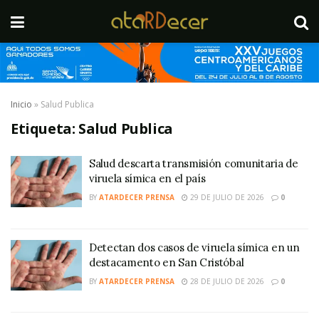
Inicio
»
Salud Publica
Etiqueta:
Salud Publica
Salud descarta transmisión comunitaria de
viruela símica en el país
BY
ATARDECER PRENSA
29 DE JULIO DE 2026
0
Detectan dos casos de viruela símica en un
destacamento en San Cristóbal
BY
ATARDECER PRENSA
28 DE JULIO DE 2026
0