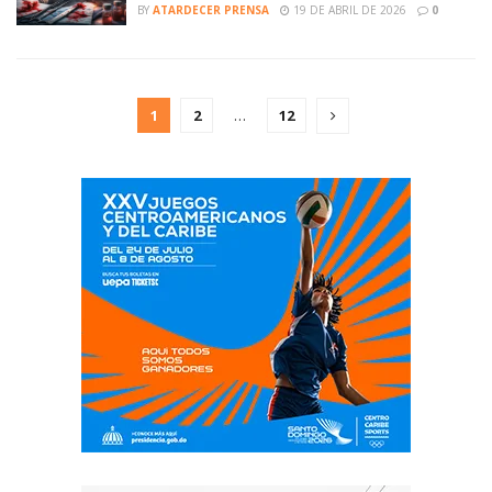
BY
ATARDECER PRENSA
19 DE ABRIL DE 2026
0
1
2
…
12