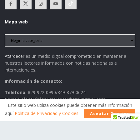
Mapa web
Atardecer
es un medio digital comprometido en mantener a
nuestros lectores informados con noticias nacionales e
internacionales.
Información de contacto:
Teléfono:
829-922-0990/849-879-0624
Correo electrónico:
atardecerdigital@gmail.com
Este sitio web utiliza cookies puede obtener más información
aquí
Política de Privacidad y Cookies
.
Aceptar Cookies
Política de Privacidad
AVISO LEGAL
Contactos
Historia
Política Editorial