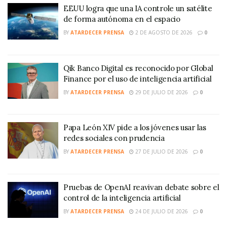
EEUU logra que una IA controle un satélite
de forma autónoma en el espacio
BY
ATARDECER PRENSA
2 DE AGOSTO DE 2026
0
Qik Banco Digital es reconocido por Global
Finance por el uso de inteligencia artificial
BY
ATARDECER PRENSA
29 DE JULIO DE 2026
0
Papa León XIV pide a los jóvenes usar las
redes sociales con prudencia
BY
ATARDECER PRENSA
27 DE JULIO DE 2026
0
Pruebas de OpenAI reavivan debate sobre el
control de la inteligencia artificial
BY
ATARDECER PRENSA
24 DE JULIO DE 2026
0