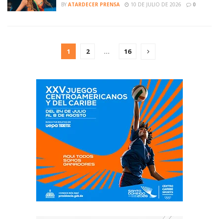
BY
ATARDECER PRENSA
10 DE JULIO DE 2026
0
1
2
…
16