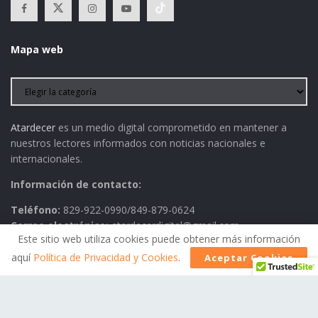
Mapa web
Atardecer
es un medio digital comprometido en mantener a
nuestros lectores informados con noticias nacionales e
internacionales.
Información de contacto:
Teléfono:
829-922-0990/849-879-0624
Correo electrónico:
atardecerdigital@gmail.com
Este sitio web utiliza cookies puede obtener más información
aquí
Política de Privacidad y Cookies
.
Aceptar Cookies
Política de Privacidad
AVISO LEGAL
Contactos
Historia
Política Editorial