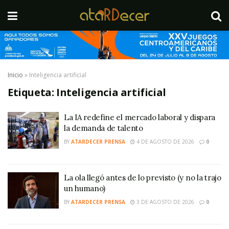
Inicio
»
Inteligencia artificial
Etiqueta:
Inteligencia artificial
La IA redefine el mercado laboral y dispara
la demanda de talento
BY
ATARDECER PRENSA
4 DE AGOSTO DE 2026
0
La ola llegó antes de lo previsto (y no la trajo
un humano)
BY
ATARDECER PRENSA
3 DE AGOSTO DE 2026
0