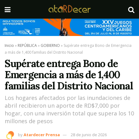
Inicio
»
REPÚBLICA
»
GOBIERNO
»
Supérate entrega Bono de Emergencia
a más de 1,400 familias del Distrito Nacional
Supérate entrega Bono de
Emergencia a más de 1,400
familias del Distrito Nacional
Los hogares afectados por las inundaciones de
abril recibieron un aporte de RD$7,000 por
hogar, con una inversión total que supera los 10
millones de pesos
by
Atardecer Prensa
28 de junio de 2026