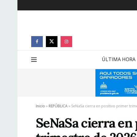
ÚLTIMA HORA
Inicio
»
REPÚBLICA
»
SeNaSa cierra en positivo primer trim
SeNaSa cierra en 