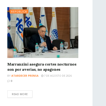
REPÚBLICA
Marranzini asegura cortes nocturnos
son por averías, no apagones
BY
ATARDECER PRENSA
7 DE AGOSTO DE 2026
0
READ MORE