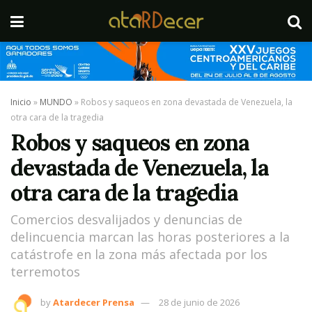
Inicio
»
MUNDO
»
Robos y saqueos en zona devastada de Venezuela, la
otra cara de la tragedia
Robos y saqueos en zona
devastada de Venezuela, la
otra cara de la tragedia
Comercios desvalijados y denuncias de
delincuencia marcan las horas posteriores a la
catástrofe en la zona más afectada por los
terremotos
by
Atardecer Prensa
28 de junio de 2026