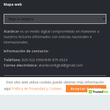
Mapa web
Atardecer
es un medio digital comprometido en mantener a
nuestros lectores informados con noticias nacionales e
internacionales.
Información de contacto:
Teléfono:
829-922-0990/849-879-0624
Correo electrónico:
atardecerdigital@gmail.com
Este sitio web utiliza cookies puede obtener más información
Política de Privacidad
AVISO LEGAL
Contactos
aquí
Política de Privacidad y Cookies
.
Aceptar Cookies
Historia
Política Editorial
© 2026
Atardecer
- Todos los derechos reservados.