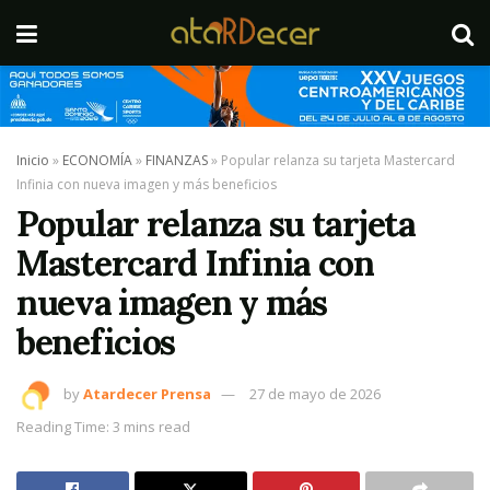
Inicio
»
ECONOMÍA
»
FINANZAS
»
Popular relanza su tarjeta Mastercard
Infinia con nueva imagen y más beneficios
Popular relanza su tarjeta
Mastercard Infinia con
nueva imagen y más
beneficios
by
Atardecer Prensa
27 de mayo de 2026
Reading Time: 3 mins read