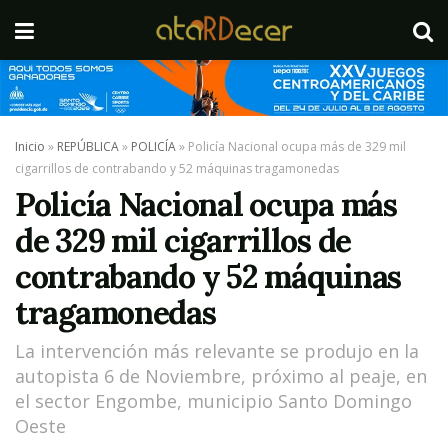
Inicio
»
REPÚBLICA
»
POLICÍA
»
Policía Nacional ocupa más de 329 mil
cigarrillos de contrabando y 52 máquinas tragamonedas
Policía Nacional ocupa más
de 329 mil cigarrillos de
contrabando y 52 máquinas
tragamonedas
La intervención más relevante se produjo en la
autopista 6 de Noviembre, próximo al peaje, en
el sector Engombe, municipio Santo Domingo
Oeste