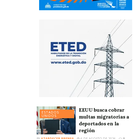
EEUU busca cobrar
ESTADOS
UNIDOS
multas migratorias a
deportados en la
región
BY
ATARDECER PRENSA
6 DE AGOSTO DE 2026
0