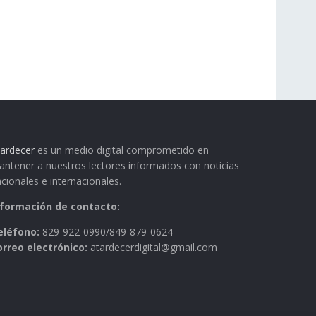
ardecer
es un medio digital comprometido en
ntener a nuestros lectores informados con noticias
cionales e internacionales.
nformación de contacto:
eléfono:
829-922-0990/849-879-0624
orreo electrónico:
atardecerdigital@gmail.com