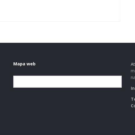
Mapa web
At
ma
na
Elegir la categoría
I
T
C