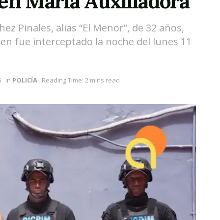
en María Auxiliadora
ez Pinales, alias “El Menor”, de 32 años,
uien fue interceptado la noche del lunes 11
6
in
POLICÍA
Reading Time: 2 mins read