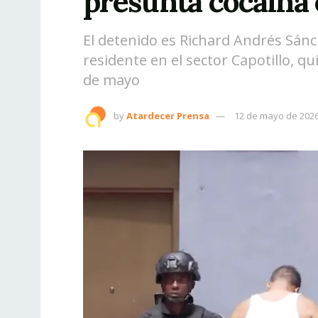
presunta cocaína 
El detenido es Richard Andrés Sánch
residente en el sector Capotillo, q
de mayo
by
Atardecer Prensa
12 de mayo de 202