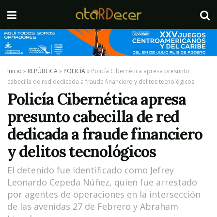
Inicio
»
REPÚBLICA
»
POLICÍA
»
Policía Cibernética apresa presunto
cabecilla de red dedicada a fraude financiero y delitos tecnológicos
Policía Cibernética apresa
presunto cabecilla de red
dedicada a fraude financiero
y delitos tecnológicos
El detenido fue identificado como Jefrey
Leonardo Cepeda Núñez, quien fue arrestado
por agentes de operaciones en la intersección
de las avenidas 27 de Febrero y Abraham