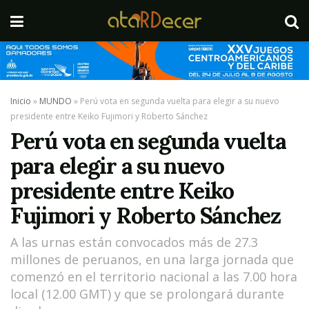
Inicio
»
MUNDO
»
Perú vota en segunda vuelta para elegir a su nuevo
presidente entre Keiko Fujimori y Roberto Sánchez
Perú vota en segunda vuelta
para elegir a su nuevo
presidente entre Keiko
Fujimori y Roberto Sánchez
A las urnas están convocados más de 27.3
millones de peruanos, en una larga jornada que
comenzó en el territorio nacional a las 7.00 hora
local (12.00 GMT) y que se prolongará durante