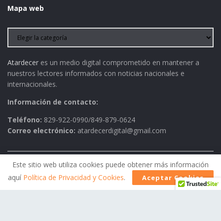
Mapa web
Atardecer
es un medio digital comprometido en mantener a
nuestros lectores informados con noticias nacionales e
internacionales.
Información de contacto:
Teléfono:
829-922-0990/849-879-0624
Correo electrónico:
atardecerdigital@gmail.com
Este sitio web utiliza cookies puede obtener más información
Política de Privacidad
AVISO LEGAL
Contactos
aquí
Política de Privacidad y Cookies
.
Aceptar Cookies
Historia
Política Editorial
© 2026
Atardecer
- Todos los derechos reservados.