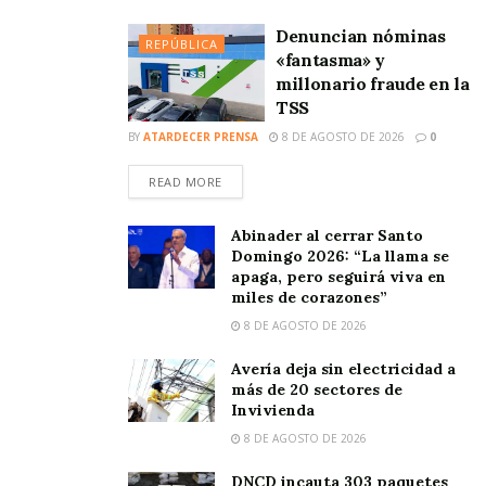
Denuncian nóminas
REPÚBLICA
«fantasma» y
millonario fraude en la
TSS
BY
ATARDECER PRENSA
8 DE AGOSTO DE 2026
0
READ MORE
Abinader al cerrar Santo
Domingo 2026: “La llama se
apaga, pero seguirá viva en
miles de corazones”
8 DE AGOSTO DE 2026
Avería deja sin electricidad a
más de 20 sectores de
Invivienda
8 DE AGOSTO DE 2026
DNCD incauta 303 paquetes