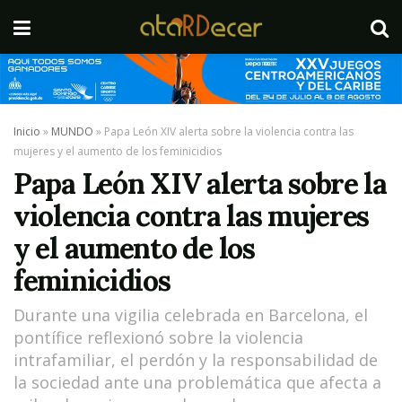
Inicio
»
MUNDO
»
Papa León XIV alerta sobre la violencia contra las
mujeres y el aumento de los feminicidios
Papa León XIV alerta sobre la
violencia contra las mujeres
y el aumento de los
feminicidios
Durante una vigilia celebrada en Barcelona, el
pontífice reflexionó sobre la violencia
intrafamiliar, el perdón y la responsabilidad de
la sociedad ante una problemática que afecta a