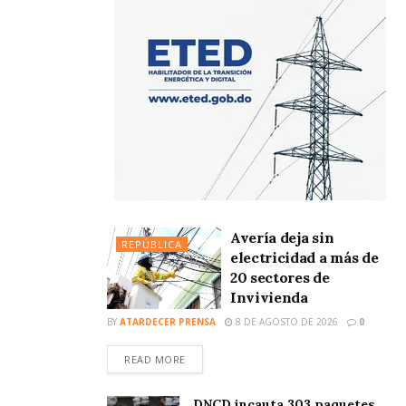
Avería deja sin
REPÚBLICA
electricidad a más de
20 sectores de
Invivienda
BY
ATARDECER PRENSA
8 DE AGOSTO DE 2026
0
READ MORE
DNCD incauta 303 paquetes