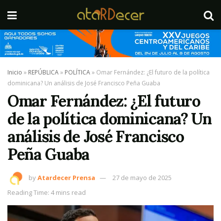
Inicio
»
REPÚBLICA
»
POLÍTICA
»
Omar Fernández: ¿El futuro de la política
dominicana? Un análisis de José Francisco Peña Guaba
Omar Fernández: ¿El futuro
de la política dominicana? Un
análisis de José Francisco
Peña Guaba
by
Atardecer Prensa
27 de mayo de 2025
Reading Time: 4 mins read