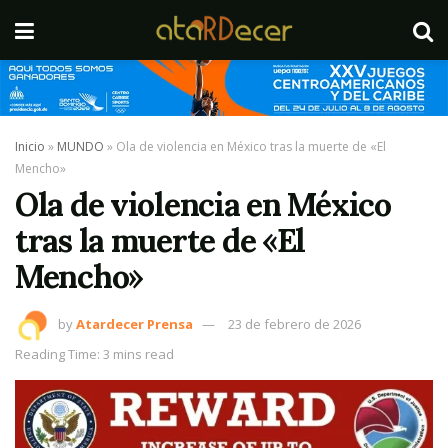
Inicio
»
MUNDO
»
Ola de violencia en México tras la muerte de «El
Mencho»
Ola de violencia en México
tras la muerte de «El
Mencho»
by
Atardecer Prensa
23 de febrero de 2026
Reading Time: 3 mins read