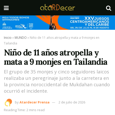
Inicio
»
MUNDO
»
Niño de 11 años atropella y mata a 9 monjes en
Tailandia
Niño de 11 años atropella y
mata a 9 monjes en Tailandia
El grupo de 35 monjes y cinco seguidores laicos
realizaba un peregrinaje junto a la carretera en
la provincia noroccidental de Mukdahan cuando
ocurrió el incidente.
by
Atardecer Prensa
2 de julio de 2026
Reading Time: 2 mins read