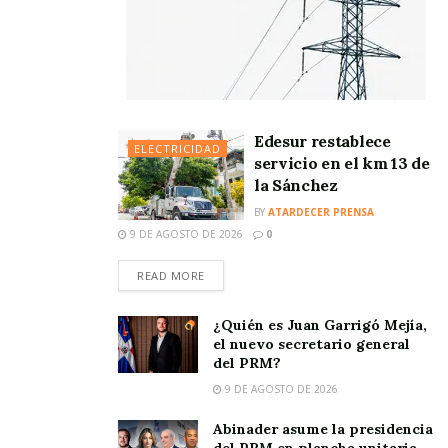
Edesur restablece
ELECTRICIDAD
servicio en el km 13 de
la Sánchez
BY
ATARDECER PRENSA
9 DE AGOSTO DE 2026
0
READ MORE
¿Quién es Juan Garrigó Mejía,
el nuevo secretario general
del PRM?
9 DE AGOSTO DE 2026
Abinader asume la presidencia