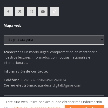
Mapa web
Atardecer
es un medio digital comprometido en mantener a
nuestros lectores informados con noticias nacionales e
internacionales.
Información de contacto:
Teléfono:
829-922-0990/849-879-0624
Correo electrónico:
atardecerdigital@gmail.com
Este sitio web utiliza cookies puede obtener más información
Política de Privacidad
AVISO LEGAL
Contactos