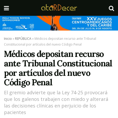
Inicio
»
REPÚBLICA
»
Médicos depositan recurso ante Tribunal
Constitucional por artículos del nuevo Código Penal
Médicos depositan recurso
ante Tribunal Constitucional
por artículos del nuevo
Código Penal
El gremio advierte que la Ley 74-25 provocará
que los galenos trabajen con miedo y alterará
las decisiones clínicas en perjuicio de los
pacientes