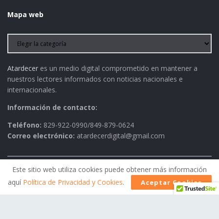
Mapa web
Atardecer
es un medio digital comprometido en mantener a
nuestros lectores informados con noticias nacionales e
internacionales.
Información de contacto:
Teléfono:
829-922-0990/849-879-0624
Correo electrónico:
atardecerdigital@gmail.com
Este sitio web utiliza cookies puede obtener más información
Política de Privacidad
AVISO LEGAL
Contactos
aquí
Política de Privacidad y Cookies
.
Aceptar Cookies
Historia
Política Editorial
© 2026
Atardecer
- Todos los derechos reservados.