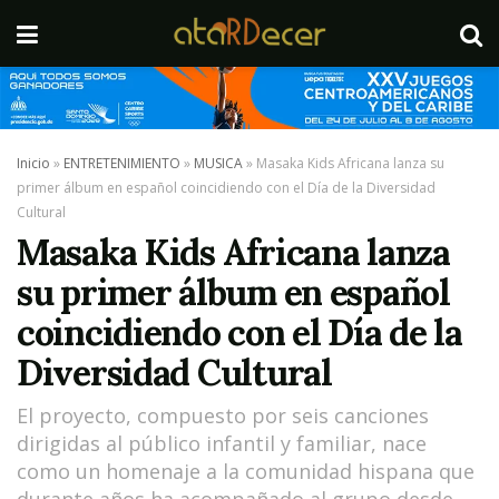
Inicio
»
ENTRETENIMIENTO
»
MUSICA
»
Masaka Kids Africana lanza su
primer álbum en español coincidiendo con el Día de la Diversidad
Cultural
Masaka Kids Africana lanza
su primer álbum en español
coincidiendo con el Día de la
Diversidad Cultural
El proyecto, compuesto por seis canciones
dirigidas al público infantil y familiar, nace
como un homenaje a la comunidad hispana que
durante años ha acompañado al grupo desde