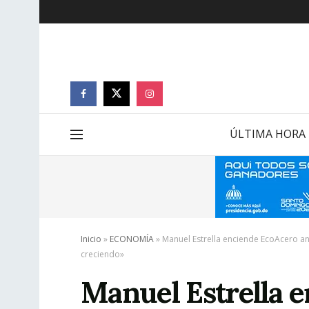
ÚLTIMA HORA
Inicio
»
ECONOMÍA
»
Manuel Estrella enciende EcoAcero an
creciendo»
Manuel Estrella 