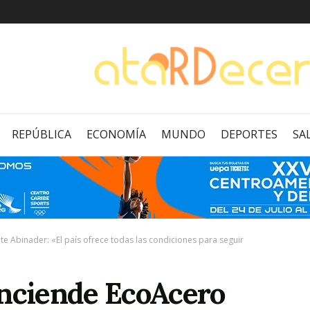
REPÚBLICA
ECONOMÍA
MUNDO
DEPORTES
SA
te Abinader: «El país ofrece todas las condiciones para seguir
enciende EcoAcero