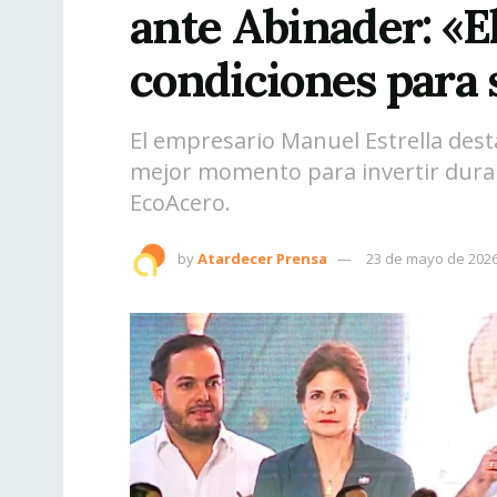
ante Abinader: «El
condiciones para 
El empresario Manuel Estrella des
mejor momento para invertir duran
EcoAcero.
by
Atardecer Prensa
23 de mayo de 202