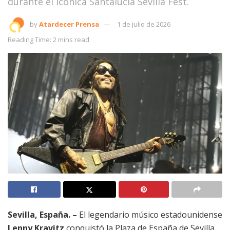
durante el Icónica Santalucía Sevilla Fest.
by
Atardecer Prensa
1 de julio de 2026
Reading Time: 2 mins read
Sevilla, España. –
El legendario músico estadounidense
Lenny Kravitz
conquistó la Plaza de España de Sevilla