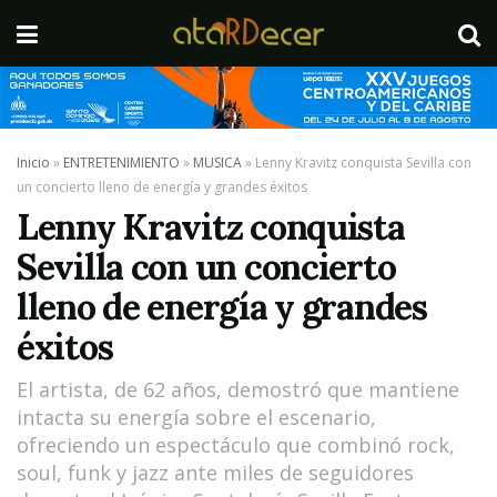
Inicio
»
ENTRETENIMIENTO
»
MUSICA
»
Lenny Kravitz conquista Sevilla con
un concierto lleno de energía y grandes éxitos
Lenny Kravitz conquista
Sevilla con un concierto
lleno de energía y grandes
éxitos
El artista, de 62 años, demostró que mantiene
intacta su energía sobre el escenario,
ofreciendo un espectáculo que combinó rock,
soul, funk y jazz ante miles de seguidores