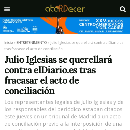
Inicio
»
ENTRETENIMIENTO
»
Julio Iglesias se querellará contra elDiario.es
tras fracasar el acto de conciliación
Julio Iglesias se querellará
contra elDiario.es tras
fracasar el acto de
conciliación
Los representantes legales de Julio Iglesias y de
los responsables del periódico estaban citados
este jueves en un tribunal de Madrid a un acto
de conciliación previo a la interposición de una