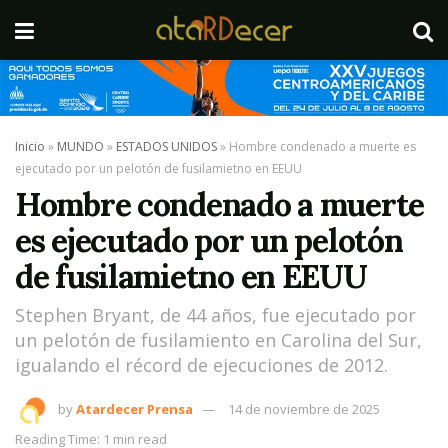
Inicio
»
MUNDO
»
ESTADOS UNIDOS
»
Hombre condenado a muerte es
ejecutado por un pelotón de fusilamietno en EEUU
Hombre condenado a muerte
es ejecutado por un pelotón
de fusilamietno en EEUU
Stephen Bryant, de 44 años, fue ejecutado por
un pelotón de fusilamiento en Carolina del Sur,
igualando el récord de ejecuciones de 2012.
by
Atardecer Prensa
14 de noviembre de 2025
Reading Time: 1 min read