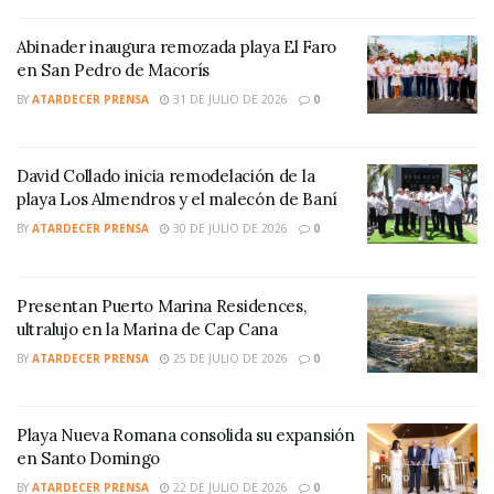
Abinader inaugura remozada playa El Faro
en San Pedro de Macorís
BY
ATARDECER PRENSA
31 DE JULIO DE 2026
0
David Collado inicia remodelación de la
playa Los Almendros y el malecón de Baní
BY
ATARDECER PRENSA
30 DE JULIO DE 2026
0
Presentan Puerto Marina Residences,
ultralujo en la Marina de Cap Cana
BY
ATARDECER PRENSA
25 DE JULIO DE 2026
0
Playa Nueva Romana consolida su expansión
en Santo Domingo
BY
ATARDECER PRENSA
22 DE JULIO DE 2026
0