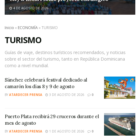
4 DE AGOSTO DE 2026
Inicio
»
ECONOMÍA
»
TURISMO
TURISMO
Guías de viaje, destinos turísticos recomendados, y noticias
sobre el sector del turismo, tanto en República Dominicana
como a nivel mundial.
Sánchez celebrará festival dedicado al
camarón los días 8 y 9 de agosto
BY
ATARDECER PRENSA
3 DE AGOSTO DE 2026
0
Puerto Plata recibirá 29 cruceros durante el
mes de agosto
BY
ATARDECER PRENSA
1 DE AGOSTO DE 2026
0