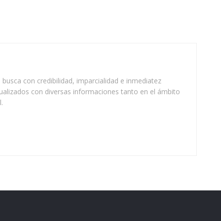
busca con credibilidad, imparcialidad e inmediatez
ualizados con diversas informaciones tanto en el ámbito
.