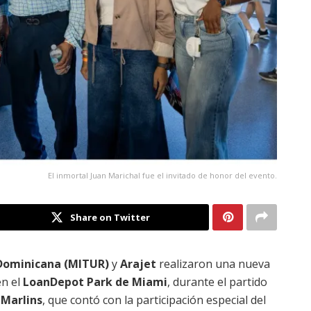
El inmortal Juan Marichal fue el invitado de honor del evento.
Share on Twitter
 Dominicana (MITUR)
y
Arajet
realizaron una nueva
en el
LoanDepot Park de Miami
, durante el partido
Marlins
, que contó con la participación especial del