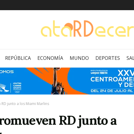
REPÚBLICA
ECONOMÍA
MUNDO
DEPORTES
SA
RD junto a los Miami Marlins
romueven RD junto a