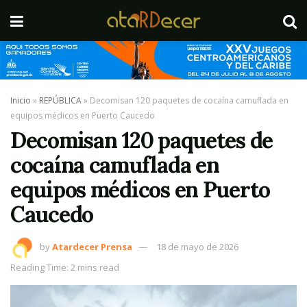
Inicio
»
REPÚBLICA
»
Decomisan 120 paquetes de cocaína camuflada en
equipos médicos en Puerto Caucedo
Decomisan 120 paquetes de
cocaína camuflada en
equipos médicos en Puerto
Caucedo
by
Atardecer Prensa
18 de mayo de 2026
Reading Time: 2 mins read