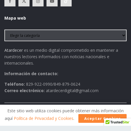
Mapa web
Atardecer
es un medio digital comprometido en mantener a
nuestros lectores informados con noticias nacionales e
internacionales.
Información de contacto:
Teléfono:
829-922-0990/849-879-0624
Correo electrónico:
atardecerdigital@gmail.com
Este sitio web utiliza cookies puede obtener más información
Política de Privacidad
AVISO LEGAL
Contactos
aquí
Política de Privacidad y Cookies
.
Aceptar Cookies
Historia
Política Editorial