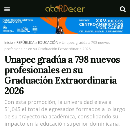
Inicio
»
REPÚBLICA
»
EDUCACIÓN
»
Unapec gradúa a 798 nuevos
profesionales en su Graduación Extraordinaria 2026
Unapec gradúa a 798 nuevos
profesionales en su
Graduación Extraordinaria
2026
Con esta promoción, la universidad eleva a
51,045 el total de egresados formados a lo largo
de su trayectoria académica, consolidando su
impacto en la educación superior dominicana.