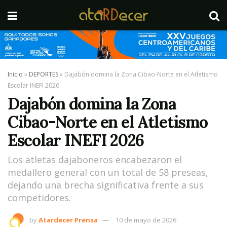
Inicio
»
DEPORTES
»
Dajabón domina la Zona Cibao-Norte en el Atletismo
Escolar INEFI 2026
Dajabón domina la Zona
Cibao-Norte en el Atletismo
Escolar INEFI 2026
Los atletas dajaboneros encabezaron el
medallero general con un total de 58 preseas,
dejando una brecha significativa frente a sus
competidores.
by
Atardecer Prensa
10 de mayo de 2026