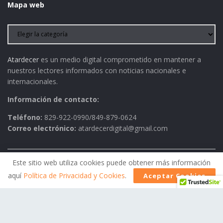
Mapa web
Atardecer
es un medio digital comprometido en mantener a
nuestros lectores informados con noticias nacionales e
internacionales.
Información de contacto:
Teléfono:
829-922-0990/849-879-0624
Correo electrónico:
atardecerdigital@gmail.com
Este sitio web utiliza cookies puede obtener más información
Política de Privacidad
AVISO LEGAL
Contactos
aquí
Política de Privacidad y Cookies
.
Aceptar Cookies
Historia
Política Editorial
© 2026
Atardecer
- Todos los derechos reservados.