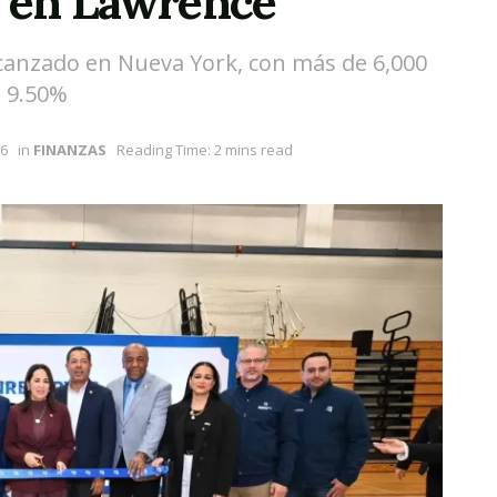
a en Lawrence
alcanzado en Nueva York, con más de 6,000
e 9.50%
26
in
FINANZAS
Reading Time: 2 mins read