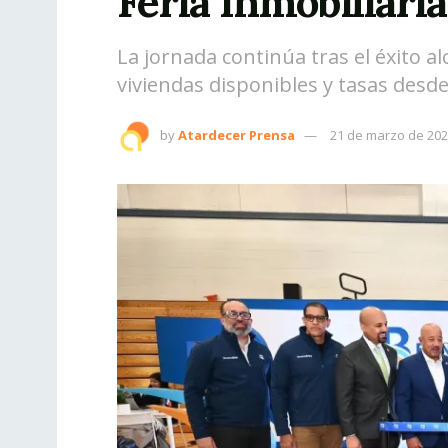
Feria Inmobiliari
La jornada continúa tras el éxito 
viviendas disponibles y tasas desd
by
Atardecer Prensa
21 de marzo de 20