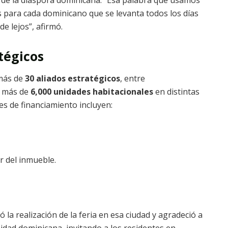
ia de la diáspora dominicana: “Esa palabra que usamos
s para cada dominicano que se levanta todos los días
de lejos”, afirmó.
atégicos
 más de
30 aliados estratégicos
, entre
n más de
6,000 unidades habitacionales
en distintas
es de financiamiento incluyen:
r del inmueble.
ró la realización de la feria en esa ciudad y agradeció a
idad dominicana, invitando a los residentes en