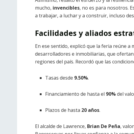
Asimismo, resaltó el esfuerzo y la resilienc
mucho,
invencibles
, no es para nosotros. E
a trabajar, a luchar y a construir, incluso des
Facilidades y aliados estr
En ese sentido, explicó que la feria reúne a
desarrolladores e inmobiliarias, que oferta
regiones del país. Recordó que las condicion
Tasas desde
9.50%
.
Financiamiento de hasta el
90%
del valo
Plazos de hasta
20 años
.
El alcalde de Lawrence,
Brian De Peña
, valo
Banreservas por llevar confianza a la comun