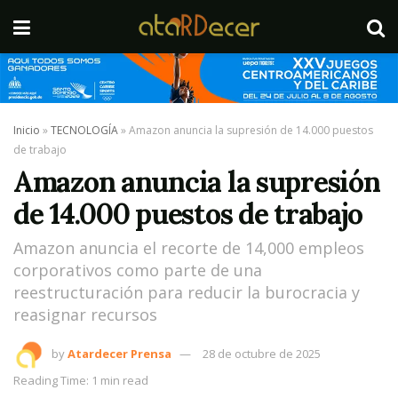
Inicio
»
TECNOLOGÍA
»
Amazon anuncia la supresión de 14.000 puestos
de trabajo
Amazon anuncia la supresión
de 14.000 puestos de trabajo
Amazon anuncia el recorte de 14,000 empleos
corporativos como parte de una
reestructuración para reducir la burocracia y
reasignar recursos
by
Atardecer Prensa
28 de octubre de 2025
Reading Time: 1 min read