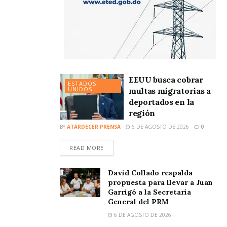
EEUU busca cobrar
ESTADOS
UNIDOS
multas migratorias a
deportados en la
región
BY
ATARDECER PRENSA
6 DE AGOSTO DE 2026
0
READ MORE
David Collado respalda
propuesta para llevar a Juan
Garrigó a la Secretaría
General del PRM
6 DE AGOSTO DE 2026