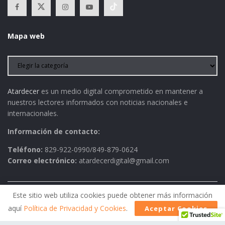
Mapa web
Atardecer
es un medio digital comprometido en mantener a
nuestros lectores informados con noticias nacionales e
internacionales.
Información de contacto:
Teléfono:
829-922-0990/849-879-0624
Correo electrónico:
atardecerdigital@gmail.com
Este sitio web utiliza cookies puede obtener más información
Política de Privacidad
AVISO LEGAL
Contactos
aquí
Política de Privacidad y Cookies
.
Aceptar Cookies
Historia
Política Editorial