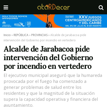
Inicio
»
REPÚBLICA
»
PROVINCIAS
»
Alcalde de Jarabacoa pide
intervención del Gobierno por incendio en vertedero
Alcalde de Jarabacoa pide
intervención del Gobierno
por incendio en vertedero
El ejecutivo municipal aseguró que la humareda
provocada por el fuego ha comenzado a
generar problemas de salud entre los
residentes y que la magnitud de la situación
supera la capacidad operativa y financiera del
ayuntamiento.